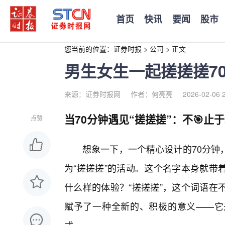
首页
快讯
要闻
股市
您当前的位置：
证券时报
>
公司
>
正文
男生女生一起搓搓搓7
来源：证券时报网
作者：何亮亮
2026-02-06 
当70分钟遇见“搓搓搓”：不🎯止
点赞
想象一下，一个精心设计的70分钟
为“搓搓搓”的活动。这个名字本身就带
什么样的体验？“搓搓搓”，这个词语在
赋予了一种全新的、积极的意义——它