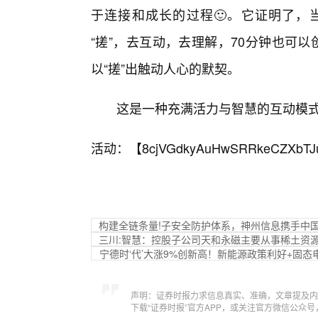
于连接和成长的过程🙂。它证明了，
“搓”，去互动，去理解，70分钟也可
以“搓”出触动人心的默契。
这是一种充满活力与智慧的互动模
活动：【
8cjVGdkyAuHwSRRkeCZXbTJ
构建全链条量!子安全防护体系，神州信息携手中
三川:智慧：控股子公司天和永磁主要从事稀土资
宁德时‘代’大涨9%创新高！新能源政策利好+固态电
声明：证券时报力求信息真实、准确，文章提及内
下载“证券时报”官方APP，或关注官方微信公众