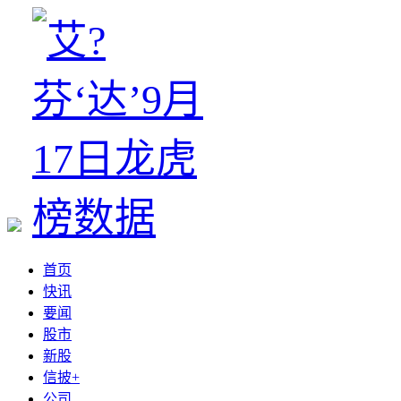
首页
快讯
要闻
股市
新股
信披+
公司