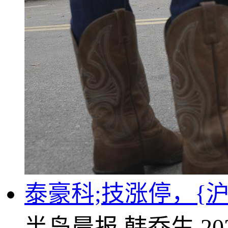
泰豪科;技涨停，{沪}
半岛晨报
韩乔生
20