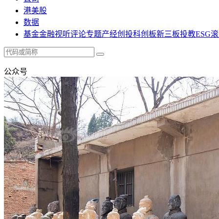
港美股
数据
基金
金融
视听
评论
专题
产经
创投
科创板
新三板
投教
ESG
滚
公众号