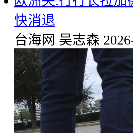
欧洲央.行行长拉加
快消退
台海网
吴志森
2026