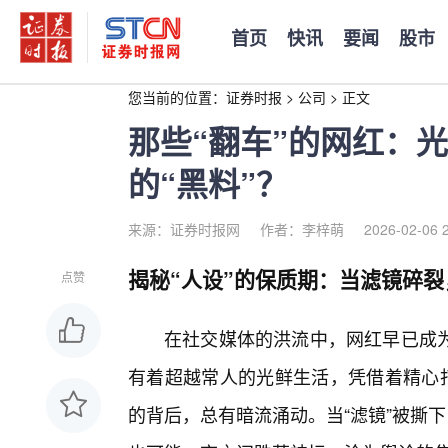
首页
快讯
要闻
股市
您当前的位置：
证券时报
>
公司
>
正文
那些“翻车”的网红：
的“黑料”？
来源：证券时报网
作者：李梓萌
2026-02-06 
揭秘“人设”的保质期：当滤镜碎
点赞
在社交媒体的洪流中，网红早已成
有着超越常人的光鲜生活，凭借着精心打
的背后，总有暗流涌动。当“滤镜”被撕