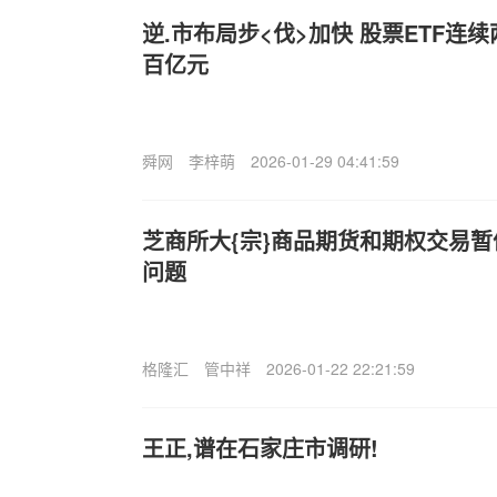
逆.市布局步<伐>加快 股票ETF连
百亿元
舜网
李梓萌
2026-01-29 04:41:59
芝商所大{宗}商品期货和期权交易暂
问题
格隆汇
管中祥
2026-01-22 22:21:59
王正,谱在石家庄市调研!