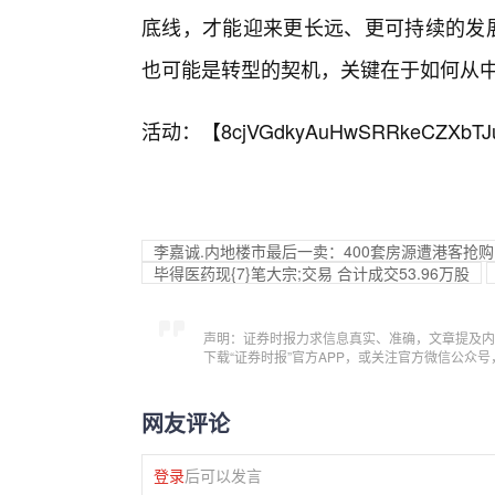
底线，才能迎来更长远、更可持续的发展
也可能是转型的契机，关键在于如何从
活动：【
8cjVGdkyAuHwSRRkeCZXbTJ
李嘉诚.内地楼市最后一卖：400套房源遭港客抢
毕得医药现{7}笔大宗;交易 合计成交53.96万股
声明：证券时报力求信息真实、准确，文章提及内
下载“证券时报”官方APP，或关注官方微信公众
网友评论
登录
后可以发言