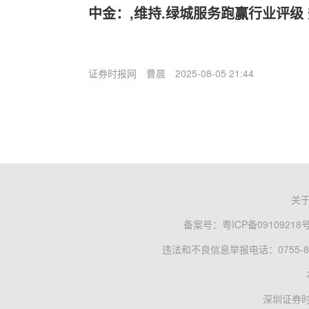
中金：,维持.绿城服务跑赢行业评级
证券时报网
曹晨
2025-08-05 21:44
关
备案号：
粤ICP备09109218
违法和不良信息举报电话：0755-83
深圳证券